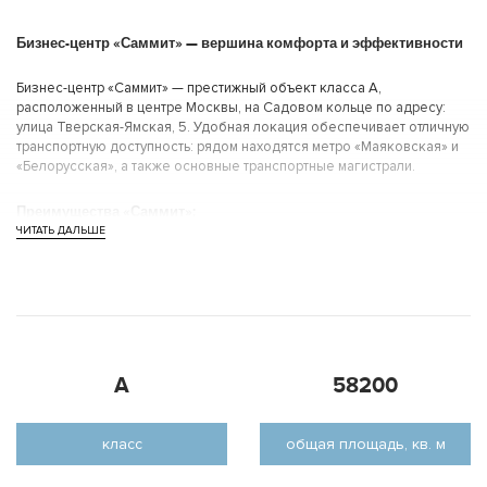
Бизнес-центр «Саммит» — вершина комфорта и эффективности
Бизнес-центр «Саммит» — престижный объект класса A,
расположенный в центре Москвы, на Садовом кольце по адресу:
улица Тверская-Ямская, 5. Удобная локация обеспечивает отличную
транспортную доступность: рядом находятся метро «Маяковская» и
«Белорусская», а также основные транспортные магистрали.
Преимущества «Саммит»:
ЧИТАТЬ ДАЛЬШЕ
Элитный уровень комфорта: современные инженерные решения,
качественная отделка помещений, панорамное остекление и
живописные виды на город.
Гибкость аренды: офисные пространства легко адаптируются под
потребности компаний любого масштаба.
Развитая инфраструктура: кафе, рестораны, зоны отдыха, подземная
парковка и другие удобства для сотрудников и гостей.
A
58200
Транспортная доступность: стратегическое расположение в центре
города упрощает деловую активность и логистику.
Бизнес-центр «Саммит» — оптимальный выбор для компаний,
класс
общая площадь, кв. м
стремящихся к престижу, комфорту и удобству работы.